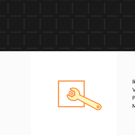
I
V
P
M